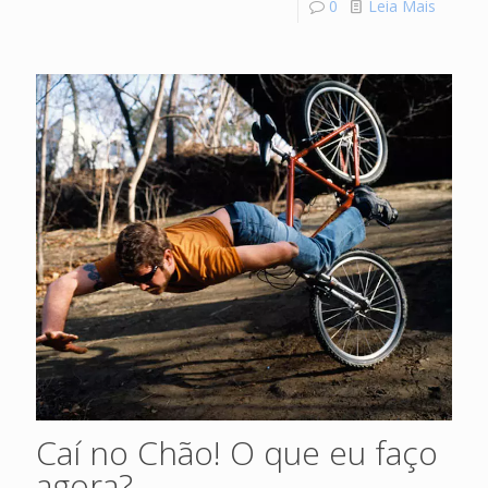
0
Leia Mais
Caí no Chão! O que eu faço
agora?