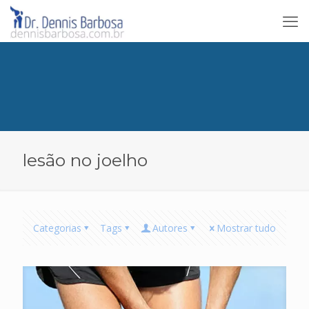
lesão no joelho
Categorias
Tags
Autores
Mostrar tudo